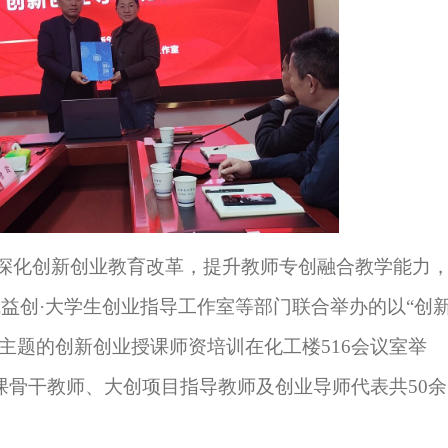
为深化创新创业教育改革，提升教师专创融合教学能力
城益创
·大学生创业指导工作室
等部门联合举办
的
以
“
创
主题的创新创业授课师资培
训在化工楼
516会议室举
课
骨干教师、大创项目指导教师及创业导师代表共
5
0余