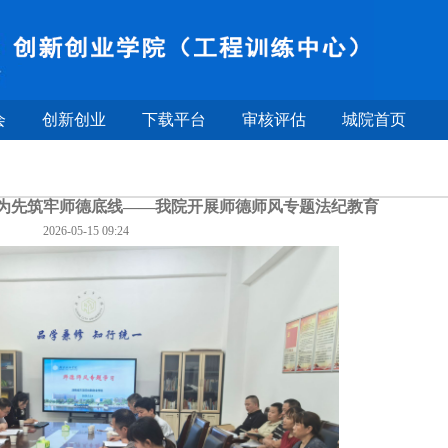
会
创新创业
下载平台
审核评估
城院首页
德为先筑牢师德底线——我院开展师德师风专题法纪教育
2026-05-15 09:24